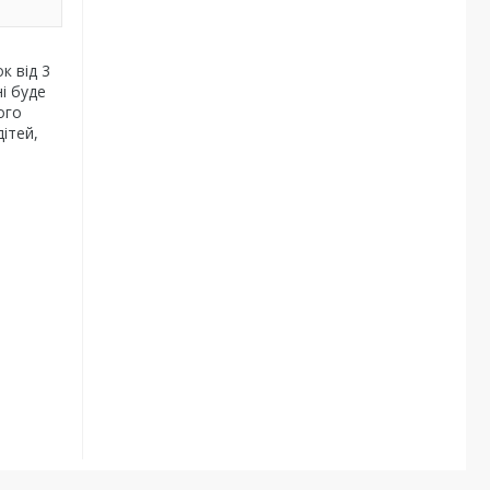
к від 3
і буде
ого
ітей,