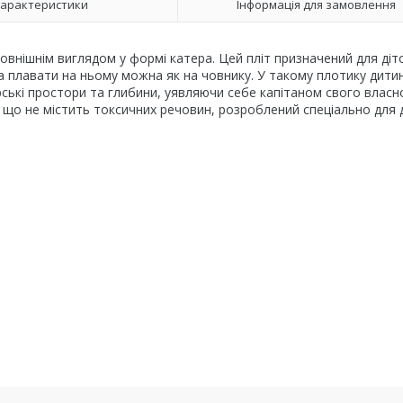
арактеристики
Інформація для замовлення
внішнім виглядом у формі катера. Цей пліт призначений для діто
 та плавати на ньому можна як на човнику. У такому плотику дитин
орські простори та глибини, уявляючи себе капітаном свого власн
 що не містить токсичних речовин, розроблений спеціально для д