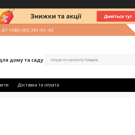
9-67
+380 (93) 391-61-42
для дому та саду
акти
Доставка та оплата