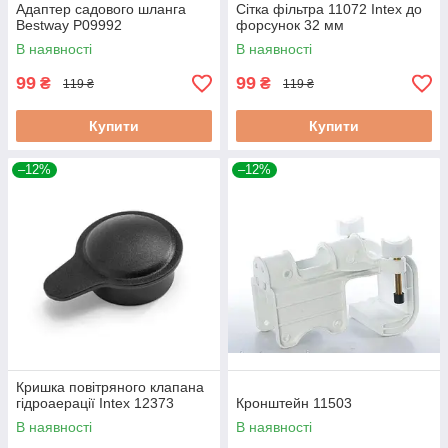
Адаптер садового шланга
Сітка фільтра 11072 Intex до
Bestway P09992
форсунок 32 мм
В наявності
В наявності
99
99
₴
₴
119 ₴
119 ₴
Купити
Купити
–12%
–12%
Кришка повітряного клапана
гідроаерації Intex 12373
Кронштейн 11503
В наявності
В наявності