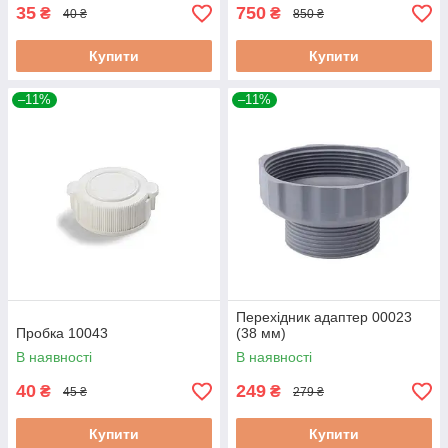
35
750
₴
₴
40 ₴
850 ₴
Купити
Купити
–11%
–11%
Перехідник адаптер 00023
Пробка 10043
(38 мм)
В наявності
В наявності
40
249
₴
₴
45 ₴
279 ₴
Купити
Купити