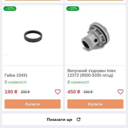
–10%
–10%
Випускний з'єднувач Intex
Гайка 10491
12372 (8000-9200 л/год)
В наявності
В наявності
180
450
₴
₴
200 ₴
500 ₴
Купити
Купити
Показати ще