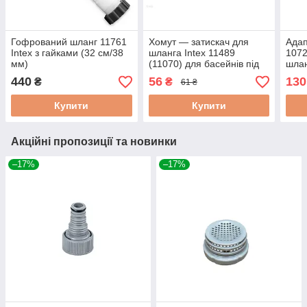
Гофрований шланг 11761
Хомут — затискач для
Адап
Intex з гайками (32 см/38
шланга Intex 11489
1072
мм)
(11070) для басейнів під
шлан
хомути (32 мм)
1 шт.
440
56
130
₴
₴
61 ₴
Купити
Купити
Акційні пропозиції та новинки
–17%
–17%