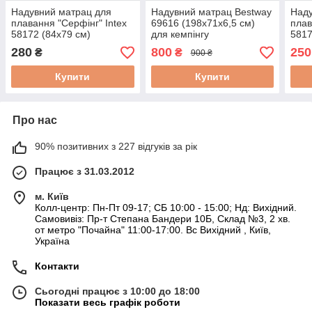
Надувний матрац для
Надувний матрац Bestway
Наду
плавання "Серфінг" Intex
69616 (198х71х6,5 см)
плав
58172 (84х79 см)
для кемпінгу
5817
280
800
250
₴
₴
900 ₴
Купити
Купити
Про нас
90% позитивних з 227 відгуків за рік
Працює з 31.03.2012
м. Київ
Колл-центр: Пн-Пт 09-17; СБ 10:00 - 15:00; Нд: Вихідний.
Самовивіз: Пр-т Степана Бандери 10Б, Склад №3, 2 хв.
от метро "Почайна" 11:00-17:00. Вс Вихідний , Київ,
Україна
Контакти
Сьогодні працює з 10:00 до 18:00
Показати весь графік роботи