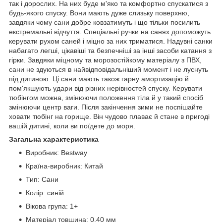
так і дорослих. На них буде м'яко та комфортно спускатися з
будь-якого спуску. Вони мають дуже слизьку поверхню,
завдяки чому сани добре ковзатимуть і що тільки посилить
екстремальні відчуття. Спеціальні ручки на санях допоможуть
керувати рухом саней і міцно за них триматися. Надувні санки
набагато легші, цікавіші та безпечніші за інші засоби катання з
гірки. Завдяки міцному та морозостійкому матеріалу з ПВХ,
сани не здуються в найвідповідальніший момент і не луснуть
під дитиною. Ці сани мають також гарну амортизацію й
пом'якшують удари від різних нерівностей спуску. Керувати
тюбінгом можна, змінюючи положення тіла й у такий спосіб
змінюючи центр ваги. Після закінчення зими не поспішайте
ховати тюбінг на горище. Він чудово плаває й стане в пригоді
вашій дитині, коли ви поїдете до моря.
Загальна характеристика
Виробник: Bestway
Країна-виробник: Китай
Тип: Сани
Колір: синій
Вікова група: 1+
Матеріал товщина: 0,40 мм