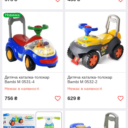
Новинка
Дитяча каталка-толокар
Дитяча каталка-толокар
Bambi M 0531-4
Bambi M 0532-2
Немає в наявності
Немає в наявності
756
629
₴
₴