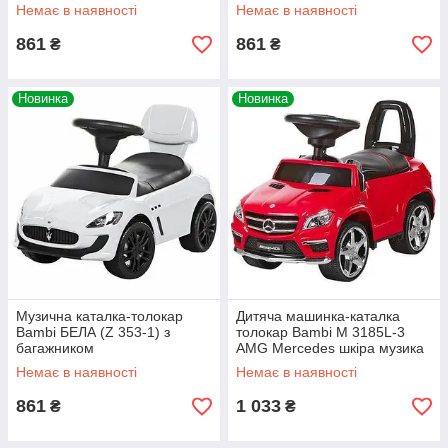
Немає в наявності
Немає в наявності
861
861
₴
₴
Новинка
Новинка
Музична каталка-толокар
Дитяча машинка-каталка
Bambi БЕЛА (Z 353-1) з
толокар Bambi M 3185L-3
багажником
AMG Mercedes шкіра музика
EVA колеса
Немає в наявності
Немає в наявності
861
1 033
₴
₴