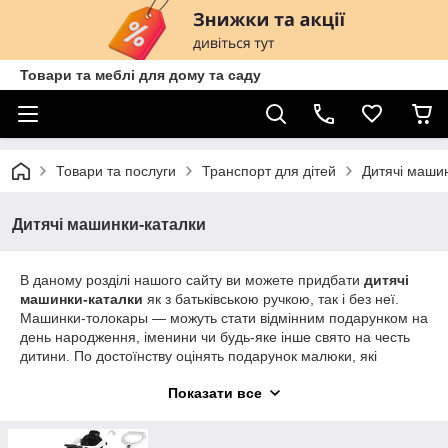
Товари та меблі для дому та саду
Товари та послуги
Транспорт для дітей
Дитячі маши
Дитячі машинки-каталки
В даному розділі нашого сайту ви можете придбати
дитячі
машинки-каталки
як з батьківською ручкою, так і без неї.
Машинки-толокары — можуть стати відмінним подарунком на
день народження, іменини чи будь-яке інше свято на честь
дитини. По достоїнству оцінять подарунок малюки, які
люблять грати в машинки. Від такого подарунку вони будуть
Показати все
просто щасливі. Функціональність толокаров дозволяє
батькам стежити і допомагати коректувати напрямок дитину,
щоб він не з'їжджав з дороги. Такий функціонал дозволяє