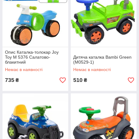
Опис Каталка-толокар Joy
Toy M 5376 Салатово-
Дитяча каталка Bambi Green
блакитний
(M0529-1)
Немає в наявності
Немає в наявності
735
510
₴
₴