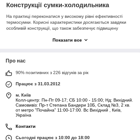
Конструкції сумки-холодильника
На практиці переконатися у високому рівні ефективності
термосумки. Корисні характеристики досягаються завдяки
особливій конструкції, що також забезпечує підвищену
міцність виробу, що сприяє тривалому експлуатаційного
терміну.
Показати все
Перед покупкою термосумки бажано переконатися в її
якісному виконанні. Зокрема, конструкція передбачає:
Про нас
наявність спеціальних кишень, призначених для
розміщення акумуляторів холоду
90% позитивних з 226 відгуків за рік
мінімальна кількість замків (попереджається
проникнення теплого повітря)
Працює з 31.03.2012
захисний шар повинен складатися з щільного ПВХ і
м. Київ
фольгированной обробки
Колл-центр: Пн-Пт 09-17; СБ 10:00 - 15:00; Нд: Вихідний.
Самовивіз: Пр-т Степана Бандери 10Б, Склад №3, 2 хв.
термобокс, в якому термоізоляційний шар досягає
от метро "Почайна" 11:00-17:00. Вс Вихідний , Київ,
1,5 см довше утримувати тепло
Україна
наявність ременів і ручок (термобокси з широкими
ременями і ручками, дозволить більш комфортно
Контакти
здійснювати ручне перенесення)
Сьогодні працює з 10:00 до 18:00