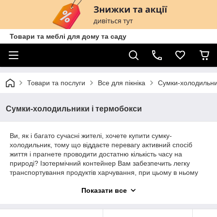
Товари та меблі для дому та саду
Товари та послуги
Все для пікніка
Сумки-холодильни
Сумки-холодильники і термобокси
Ви, як і багато сучасні жителі, хочете купити сумку-
холодильник, тому що віддаєте перевагу активний спосіб
життя і прагнете проводити достатню кількість часу на
природі? Ізотермічний контейнер Вам забезпечить легку
транспортування продуктів харчування, при цьому в ньому
будуть успішно підтримуватися оптимальні умови зберігання.
Показати все
У нашому інтернет-магазині ми пропонуємо вибрати кращі
сумки-холодильники і термобокси за доступними цінами!