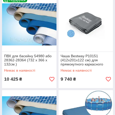
Подарунок
ПВХ для басейну 54980 або
Чаша Bestway P10151
28362-28364 (732 x 366 x
(412х201х122 см) для
132cм.)
прямокутного каркасного
басейна Steel Pro MAX
Немає в наявності
Немає в наявності
10 425
9 740
₴
₴