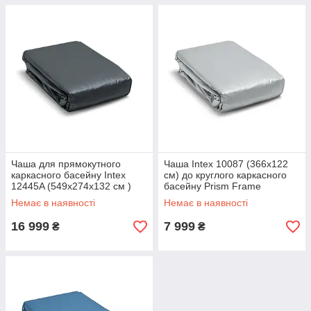
Чаша для прямокутного
Чаша Intex 10087 (366х122
каркасного басейну Intex
см) до круглого каркасного
12445A (549х274x132 см )
басейну Prism Frame
Немає в наявності
Немає в наявності
16 999
7 999
₴
₴