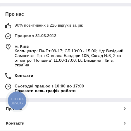
Другий вид більше схожий на лінолеум жорсткої
фактури. Його товщина 1,5 мм. Це шаруватий
Про нас
матеріал: два шару ПВХ і прошарок з поліефірної
тканини. Частіше його використовують для
90% позитивних з 226 відгуків за рік
стаціонарних басейнів.
Бутилкаучукова мембрана. Двошаровий матеріал, не
Працює з 31.03.2012
має армування. Виключно стійкий до температурних
перепадів, легко ріжеться, добре склеюється при
м. Київ
Колл-центр: Пн-Пт 09-17; СБ 10:00 - 15:00; Нд: Вихідний.
монтажі.
Самовивіз: Пр-т Степана Бандери 10Б, Склад №3, 2 хв.
Знаючи про особливості кожного виду, можна облаштувати
от метро "Почайна" 11:00-17:00. Вс Вихідний , Київ,
Україна
басейн великої місткості, як розбірний, так і стаціонарний.
Якість ПВХ плівки легко перевірити:
Контакти
Плівка повинна бути монолітною з рівномірними
вкрапленнями ниток. Це можна розглянути на косому
Сьогодні працює з 10:00 до 17:00
зрізі, зробленому на ділянці матеріалу з торця.
Показати весь графік роботи
Зворотна сторона повинна мати чіткий малюнок.
КНОПКА
ЗВ'ЯЗКУ
Матеріал повинен бути еластичним, рівномірно
розтягуватися в будь-якому напрямку.
Про нас
Що слід врахувати при облаштуванні
басейну з ПВХ?
Контакти