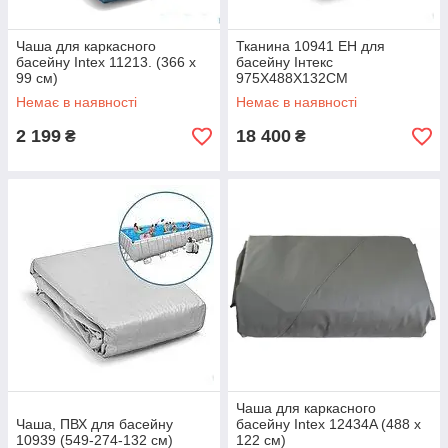
Чаша для каркасного
Тканина 10941 EH для
басейну Intex 11213. (366 х
басейну Інтекс
99 см)
975X488X132CM
Немає в наявності
Немає в наявності
2 199
18 400
₴
₴
Чаша для каркасного
Чаша, ПВХ для басейну
басейну Intex 12434A (488 x
10939 (549-274-132 см)
122 см)