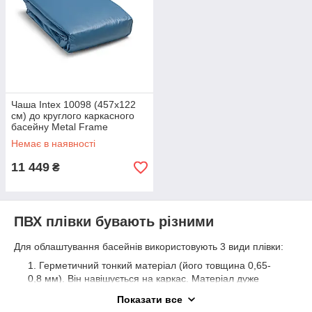
Чаша Intex 10098 (457х122
см) до круглого каркасного
басейну Metal Frame
Немає в наявності
11 449
₴
ПВХ плівки бувають різними
Для облаштування басейнів використовують 3 види плівки:
Герметичний тонкий матеріал (його товщина 0,65-
0,8 мм). Він навішується на каркас. Матеріал дуже
міцний і легко витримує тиск води заповненого
Показати все
басейну.