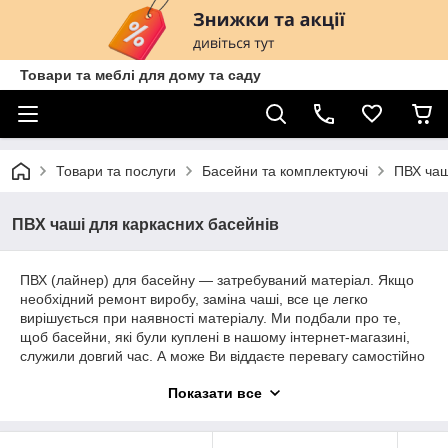
Товари та меблі для дому та саду
Товари та послуги
Басейни та комплектуючі
ПВХ чаш
ПВХ чаші для каркасних басейнів
ПВХ (лайнер) для басейну — затребуваний матеріал. Якщо
необхідний ремонт виробу, заміна чаші, все це легко
вирішується при наявності матеріалу. Ми подбали про те,
щоб басейни, які були куплені в нашому інтернет-магазині,
служили довгий час. А може Ви віддаєте перевагу самостійно
змайструвати басейн з ПВХ для сімейного відпочинку?
Показати все
Якісний полімерний матеріал до ваших послуг!