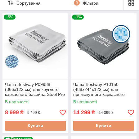
Сортування
0
Фільтри
–5%
–1%
Чаша Bestway P09988
Чаша Bestway P10150
(366х122 см) для круглого
(488х244х122 см) для
каркасного басейна Steel Pro
прямокутного каркасного
MAX
басейна Steel Pro MAX
В наявності
В наявності
8 999
14 299
₴
₴
9 499 ₴
14 399 ₴
Купити
Купити